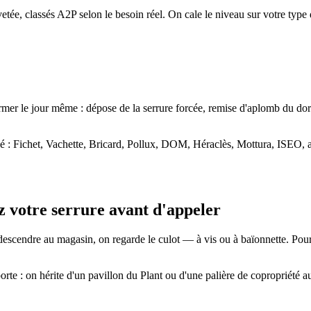
vetée, classés A2P selon le besoin réel. On cale le niveau sur votre typ
rmer le jour même : dépose de la serrure forcée, remise d'aplomb du dorm
hé : Fichet, Vachette, Bricard, Pollux, DOM, Héraclès, Mottura, ISEO, ai
ez votre serrure avant d'appeler
escendre au magasin, on regarde le culot — à vis ou à baïonnette. Pour v
rte : on hérite d'un pavillon du Plant ou d'une palière de copropriété 