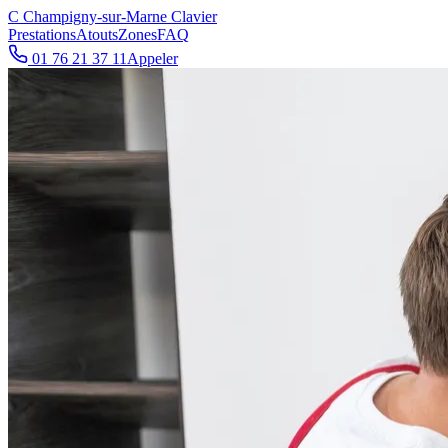
C
Champigny-sur-Marne Clavier
Prestations
Atouts
Zones
FAQ
01 76 21 37 11
Appeler